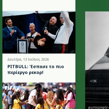
site.png
Δευτέρα, 13 Ιούλιος 2026
PITBULL: Έσπασε το πιο
περίεργο ρεκορ!
φωτογραφία α