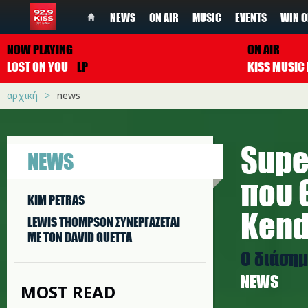
NEWS
ON AIR
MUSIC
EVENTS
WIN O
NOW PLAYING
ON AIR
LOST ON YOU
LP
αρχική
news
Supe
NEWS
που 
KIM PETRAS
Kend
LEWIS THOMPSON ΣΥΝΕΡΓAΖΕΤΑΙ
ΜΕ ΤΟΝ DAVID GUETTA
Ο διάση
NEWS
MOST READ