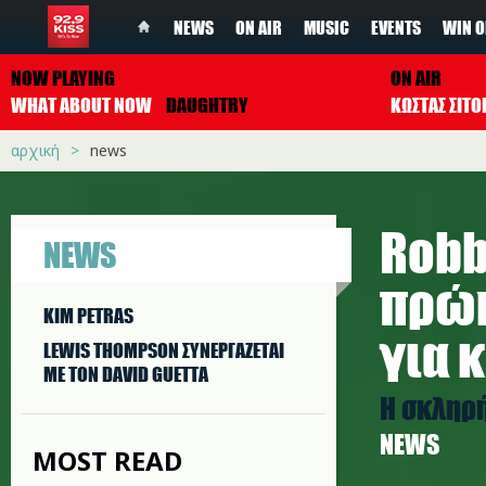
NEWS
ON AIR
MUSIC
EVENTS
WIN O
NOW PLAYING
ON AIR
WHAT ABOUT NOW
DAUGHTRY
ΚΩΣΤΑΣ ΣΙΤ
αρχική
news
Robb
NEWS
πρώη
KIM PETRAS
για 
LEWIS THOMPSON ΣΥΝΕΡΓAΖΕΤΑΙ
ΜΕ ΤΟΝ DAVID GUETTA
Η σκληρή
NEWS
MOST READ