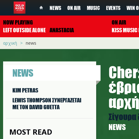
NEWS
ON AIR
MUSIC
EVENTS
WIN O
NOW PLAYING
ON AIR
LEFT OUTSIDE ALONE
ANASTACIA
αρχική
news
Cher
NEWS
έβρι
KIM PETRAS
αρχ
LEWIS THOMPSON ΣΥΝΕΡΓAΖΕΤΑΙ
ΜΕ ΤΟΝ DAVID GUETTA
Σίγουρα 
NEWS
MOST READ