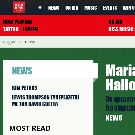
NEWS
ON AIR
MUSIC
EVENTS
WIN O
NOW PLAYING
ON AIR
TATTOO
LOREEN
αρχική
news
Mari
NEWS
Hall
KIM PETRAS
Οι φωτο
LEWIS THOMPSON ΣΥΝΕΡΓAΖΕΤΑΙ
ΜΕ ΤΟΝ DAVID GUETTA
λογαρια
NEWS
MOST READ