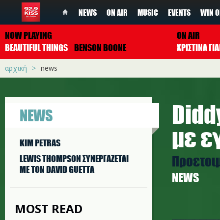
NEWS
ON AIR
MUSIC
EVENTS
WIN O
NOW PLAYING
ON AIR
BEAUTIFUL THINGS
BENSON BOONE
ΧΡΙΣΤΙΝΑ Γ
αρχική
news
Didd
NEWS
με ε
KIM PETRAS
Προετοιμ
LEWIS THOMPSON ΣΥΝΕΡΓAΖΕΤΑΙ
ΜΕ ΤΟΝ DAVID GUETTA
NEWS
MOST READ
di.jpg