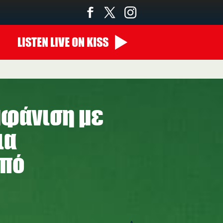
LISTEN
LIVE
ON KISS
μφάνιση με
ια
οπό