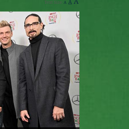
A
A
Text Size:
A