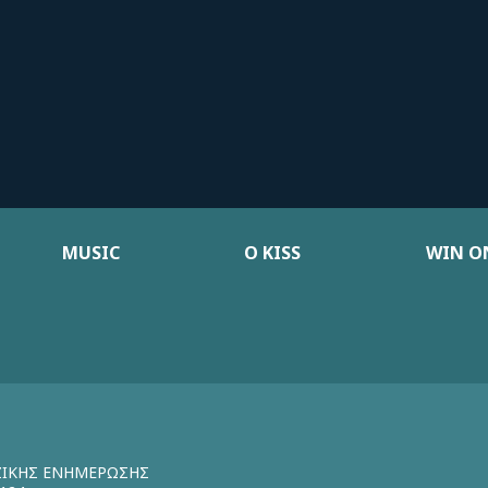
MUSIC
Ο KISS
WIN ON
ΖΙΚΗΣ ΕΝΗΜΕΡΩΣΗΣ