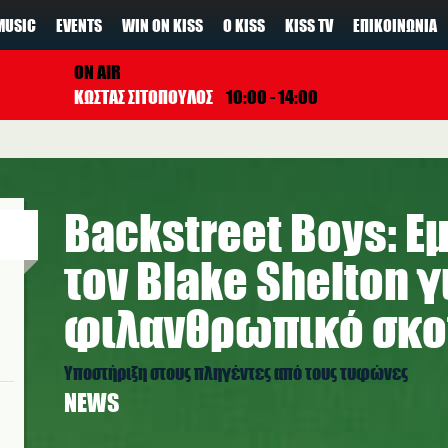
MUSIC
EVENTS
WIN ON KISS
Ο KISS
KISS TV
ΕΠΙΚΟΙΝΩΝΊΑ
ON AIR
ΚΩΣΤΑΣ ΣΙΤΟΠΟΥΛΟΣ
10:00 - 14:00
Backstreet Boys: Ε
τον Blake Shelton γ
φιλανθρωπικό σκ
Υποστήριξη στους πληγέντες από τους τυφώνες
NEWS