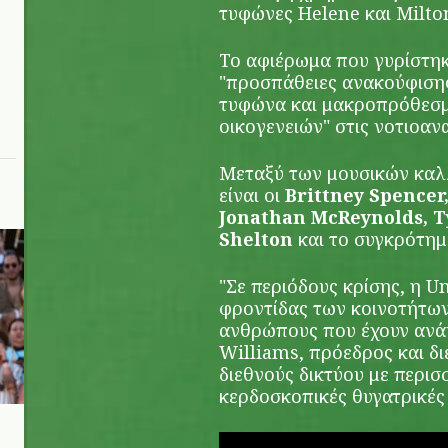
τυφώνες Helene και Milto
Το αφιέρωμα που γυρίστηκ
"προσπάθειες ανακούφιση
τυφώνα και μακροπρόθεσμ
οικογενειών" στις νοτιοαν
Μεταξύ των μουσικών καλ
είναι οι
Brittney Spencer,
Jonathan McReynolds, T
Shelton
και το συγκρότη
"Σε περιόδους κρίσης, η U
φροντίδας των κοινοτήτων
ανθρώπους που έχουν ανά
Williams, πρόεδρος και δ
διεθνούς δικτύου με περισ
κερδοσκοπικές θυγατρικές