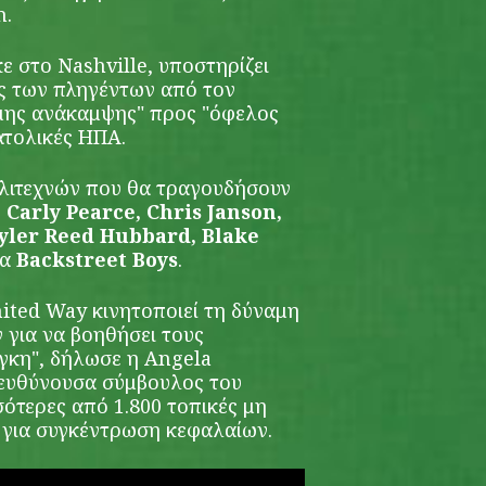
n.
ε στο Nashville, υποστηρίζει
ς των πληγέντων από τον
ης ανάκαμψης" προς "όφελος
ατολικές ΗΠΑ.
λιτεχνών που θα τραγουδήσουν
 Carly Pearce, Chris Janson,
yler Reed Hubbard, Blake
μα
Backstreet Boys
.
nited Way κινητοποιεί τη δύναμη
 για να βοηθήσει τους
γκη", δήλωσε η Angela
ιευθύνουσα σύμβουλος του
σότερες από 1.800 τοπικές μη
 για συγκέντρωση κεφαλαίων.