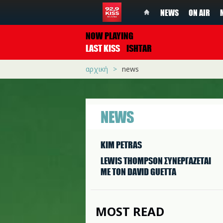
NEWS
ON AIR
NOW PLAYING
LAST KISS
ISHTAR
αρχική
news
NEWS
KIM PETRAS
LEWIS THOMPSON ΣΥΝΕΡΓAΖΕΤΑΙ
ΜΕ ΤΟΝ DAVID GUETTA
MOST READ