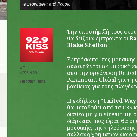
φωτογραφία από People
Την υποστήριξή τους στου
θα δείξουν έμπρακτα οι
Ba
Blake Shelton
.
Εκπρόσωποι της μουσικής 
συναντώνται σε μουσική 
BY
από την οργάνωση United
KISS 929
Paramount Global για τη 
ΝΟΕ 1 2024 - 08:11
βοήθειας για τους πληγέντ
Η εκδήλωση "
United Way 
θα μεταδοθεί από τα CBS κ
διαθέσιμη για streaming 
διάρκειας μιας ώρας θα συ
μουσικής, της τηλεόρασης 
συλλογή χρημάτων για όσ