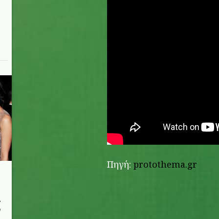
Πηγή:
protothema.gr
ι
ν