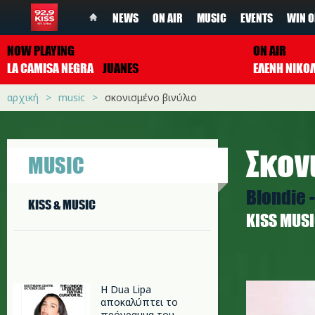
NEWS
ON AIR
MUSIC
EVENTS
WIN O
NOW PLAYING
ON AIR
LA CAMISA NEGRA
JUANES
ΕΛΕΝΗ ΝΙΚΟ
αρχική
music
σκονισμένο βινύλιο
Σκον
MUSIC
Blondie -
KISS & MUSIC
ΚISS MUS
skonisme
Η Dua Lipa
αποκαλύπτει το
πρόγραμμα του