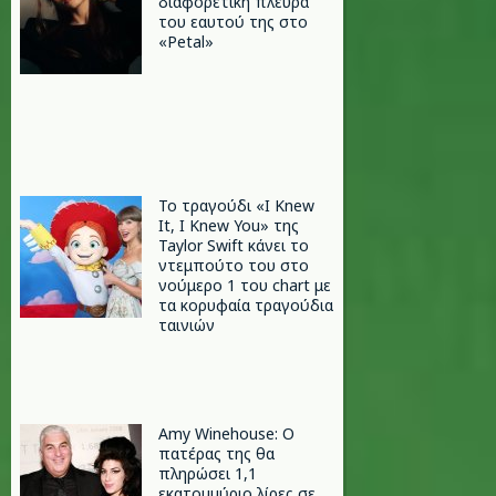
διαφορετική πλευρά
του εαυτού της στο
«Petal»
Το τραγούδι «I Knew
It, I Knew You» της
Taylor Swift κάνει το
ντεμπούτο του στο
νούμερο 1 του chart με
τα κορυφαία τραγούδια
ταινιών
Amy Winehouse: Ο
πατέρας της θα
πληρώσει 1,1
εκατομμύριο λίρες σε