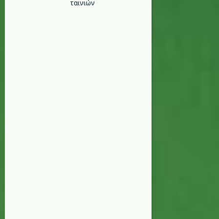
ταινιών