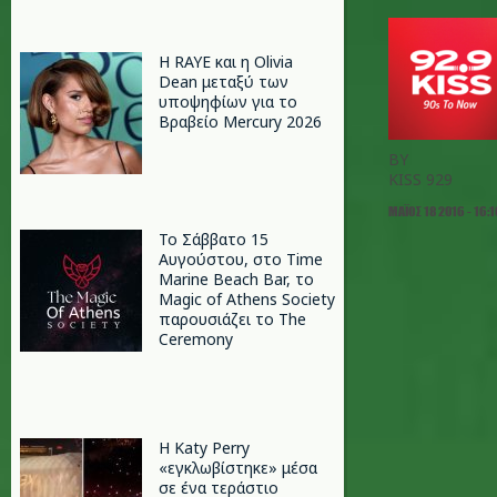
Η RAYE και η Olivia
Dean μεταξύ των
υποψηφίων για το
Βραβείο Mercury 2026
BY
KISS 929
ΜΆΙΟΣ 18 2016 - 16:
Το Σάββατο 15
Αυγούστου, στο Time
Marine Beach Bar, το
Magic of Athens Society
παρουσιάζει το The
Ceremony
H Katy Perry
«εγκλωβίστηκε» μέσα
σε ένα τεράστιο