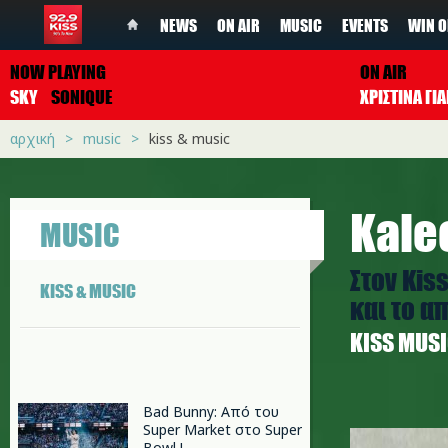
NEWS
ON AIR
MUSIC
EVENTS
WIN O
NOW PLAYING
ON AIR
SKY
SONIQUE
ΧΡΙΣΤΙΝΑ Γ
αρχική
music
kiss & music
Kale
MUSIC
Στον Kis
KISS & MUSIC
και το 
ΚISS MUS
Bad Bunny: Από του
kaleo-wa
Super Market στο Super
Bowl !