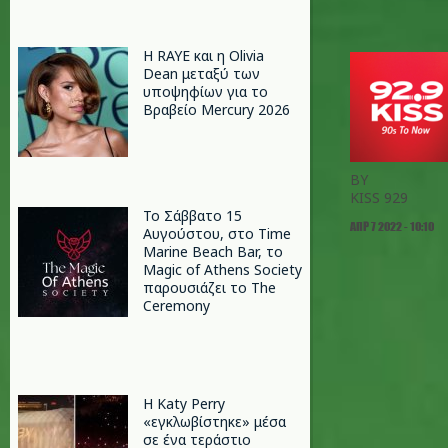
Η RAYE και η Olivia
Dean μεταξύ των
υποψηφίων για το
Βραβείο Mercury 2026
BY
KISS 929
Το Σάββατο 15
ΑΠΡ 7 2022 - 10:10
Αυγούστου, στο Time
Marine Beach Bar, το
Magic of Athens Society
παρουσιάζει το The
Ceremony
H Katy Perry
«εγκλωβίστηκε» μέσα
σε ένα τεράστιο