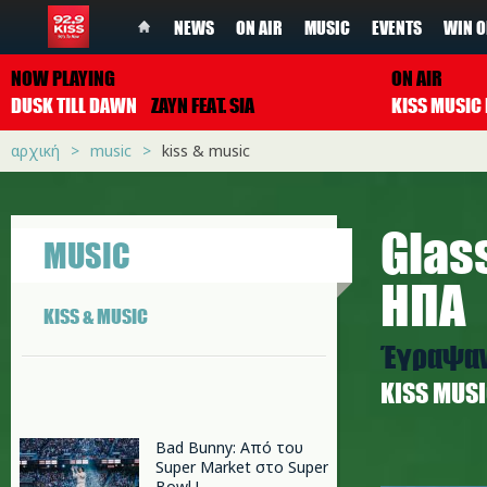
NEWS
ON AIR
MUSIC
EVENTS
WIN O
NOW PLAYING
ON AIR
DUSK TILL DAWN
ZAYN FEAT. SIA
αρχική
music
kiss & music
Glas
MUSIC
ΗΠΑ
KISS & MUSIC
Έγραψαν 
ΚISS MUS
Bad Bunny: Από του
Super Market στο Super
glass_an
Bowl !