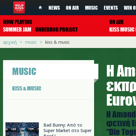
NEWS
ON AIR
MUSIC
EVENTS
WIN O
NOW PLAYING
ON AIR
SUMMER JAM
UNDERDOG PROJECT
αρχική
music
kiss & music
Η Am
MUSIC
εκπρ
KISS & MUSIC
Euro
Η Amanda
φετινή E
Bad Bunny: Από το
“Die Tog
Super Market στο Super
Bowl !