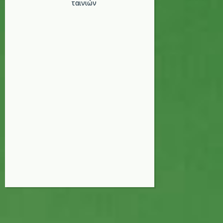
ταινιών