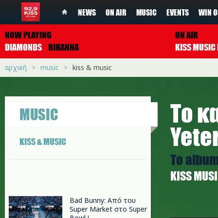
NEWS
ON AIR
MUSIC
EVENTS
WIN O
NOW PLAYING
ON AIR
DIAMONDS
RIHANNA
αρχική
music
kiss & music
Το κ
MUSIC
Yeter
KISS & MUSIC
Το album
ΚISS MUS
Bad Bunny: Από του
Super Market στο Super
burak_ye
Bowl !