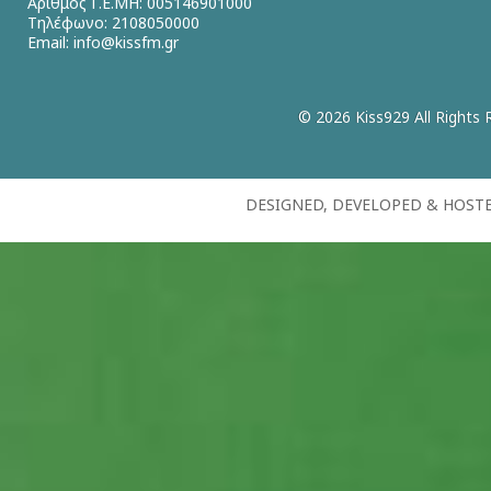
Αριθμός Γ.Ε.ΜΗ: 005146901000
Τηλέφωνο: 2108050000
Email:
info@kissfm.gr
© 2026 Kiss929 All Rights 
DESIGNED, DEVELOPED & HOST