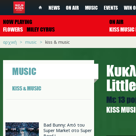
NEWS
ON AIR
MUSIC
EVENTS
WIN O
NOW PLAYING
ON AIR
FLOWERS
MILEY CYRUS
αρχική
music
kiss & music
Κυκλ
MUSIC
Littl
KISS & MUSIC
Με 13 po
ΚISS MUS
Bad Bunny: Από του
Super Market στο Super
littlemi
Bowl !