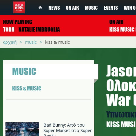
NEWS
ON AIR
MUSIC
EVENTS
WIN O
NOW PLAYING
ON AIR
TORN
NATALIE IMBRUGLIA
αρχική
music
kiss & music
Jaso
MUSIC
Ολοκ
KISS & MUSIC
War 
Υπνωτικ
ΚISS MUS
Bad Bunny: Από του
Super Market στο Super
Bowl !