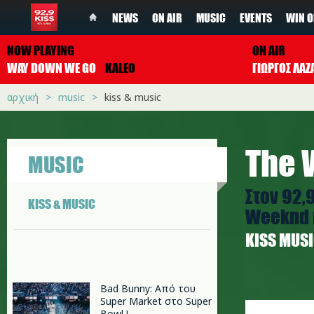
NEWS
ON AIR
MUSIC
EVENTS
WIN O
NOW PLAYING
ON AIR
WAY DOWN WE GO
KALEO
ΓΙΩΡΓΟΣ ΛΑΖ
αρχική
music
kiss & music
The 
MUSIC
Στον 92,
KISS & MUSIC
Weeknd κ
ΚISS MUS
Bad Bunny: Από του
the_week
Super Market στο Super
Bowl !