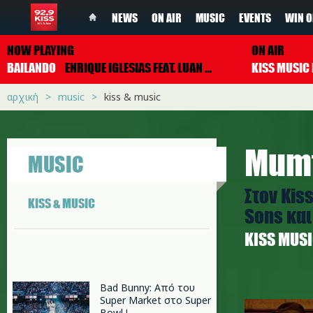
NEWS
ON AIR
MUSIC
EVENTS
WIN O
NOW PLAYING
ON AIR
BAILANDO
ENRIQUE IGLESIAS FEAT. LUAN SANTANA
αρχική
music
kiss & music
Mumf
MUSIC
Στον Kis
KISS & MUSIC
Sons κα
ΚISS MUS
Bad Bunny: Από του
640_mum
Super Market στο Super
Bowl !