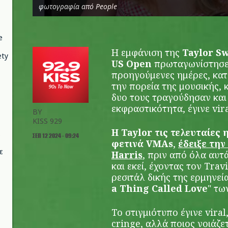
φωτογραφία από People
e
Η εμφάνιση της
Taylor Sw
ety
US Open
πρωταγωνίστησε 
προηγούμενες ημέρες, κατ
την πορεία της μουσικής, 
δυο τους τραγούδησαν και
εκφραστικότητα, έγινε vira
BY
KISS 929
H Taylor τις τελευταίες 
ΣΕΠ 12 2024 - 09:24
φετινά VMAs
,
έδειξε τη
ε
Harris
, πριν από όλα αυτ
και εκεί, έχοντας τον Trav
ρεσιτάλ δικής της ερμηνείας
a Thing Called Love
" τω
Το στιγμιότυπο έγινε vira
cringe, αλλά ποιος νοιάζετ