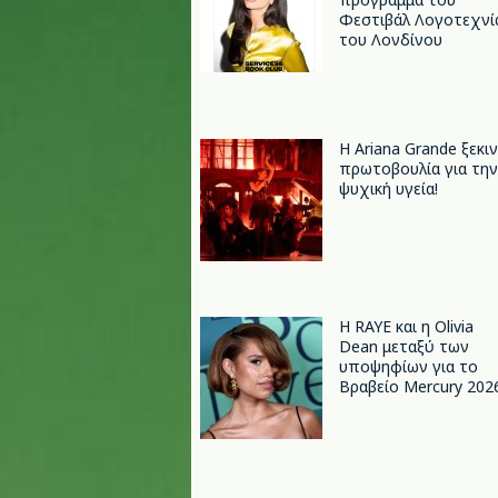
Φεστιβάλ Λογοτεχνί
του Λονδίνου
Η Ariana Grande ξεκι
πρωτοβουλία για την
ψυχική υγεία!
Η RAYE και η Olivia
Dean μεταξύ των
υποψηφίων για το
Βραβείο Mercury 202