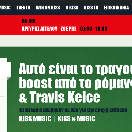
MUSIC
EVENTS
WIN ON KISS
Ο KISS
KISS TV
ΕΠΙΚΟΙΝΩΝΊΑ
ON AIR
ΑΡΓΥΡΗΣ ΑΓΓΕΛΟΥ - ZOE PRE
07:00 - 10:00
Αυτό είναι το τραγ
boost από το ρόμανς
& Travis Kelce
Τα streams ανέβηκαν σε νέα για την εποχή επίπεδα
ΚISS MUSIC
KISS & MUSIC