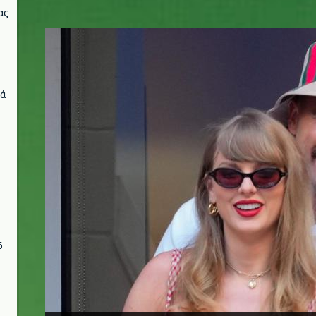
ας
u.jpg
νά
6