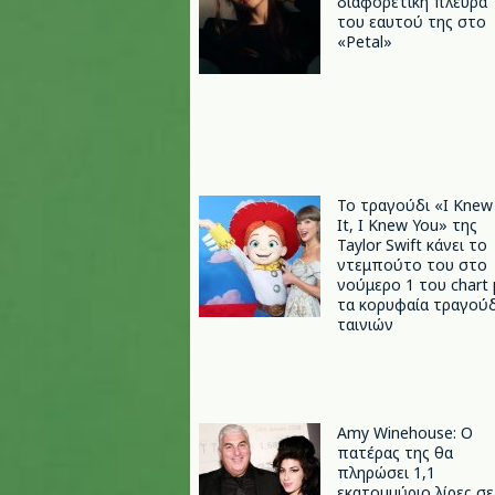
διαφορετική πλευρά
του εαυτού της στο
«Petal»
Το τραγούδι «I Knew
It, I Knew You» της
Taylor Swift κάνει το
ντεμπούτο του στο
νούμερο 1 του chart 
τα κορυφαία τραγούδ
ταινιών
Amy Winehouse: Ο
πατέρας της θα
πληρώσει 1,1
εκατομμύριο λίρες σε