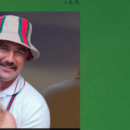
A
A
Text Size:
A