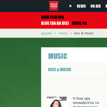
NEWS
ON AIR
NOW PLAYING
BLUE (DA BA DEE)
EIFFEL 65
αρχική
music
kiss & music
MUSIC
KISS & MUSIC
Η Dua Lipa
αποκαλύπτει το
πρόγραμμα του