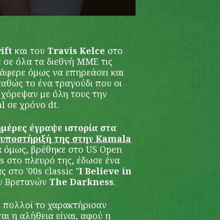
ift
και του
Travis Kelce
στο
σε όλα τα διεθνή ΜΜΕ τις
άφερε όμως να επηρεάσει και
καθώς το ένα τραγούδι που οι
 χόρεψαν με όλη τους την
l σε χρόνο dt.
ημέρες έγραψε ιστορία στα
ν υποστήριξή της στην Kamala
ά όμως, βρέθηκε στο US Open
is στο πλευρό της, έδωσε ένα
 στο '00s classic "
I Believe in
ν Βρετανών
The Darkness
.
l, πολλοί το χαρακτήρισαν
αι η αλήθεια είναι, αφού η