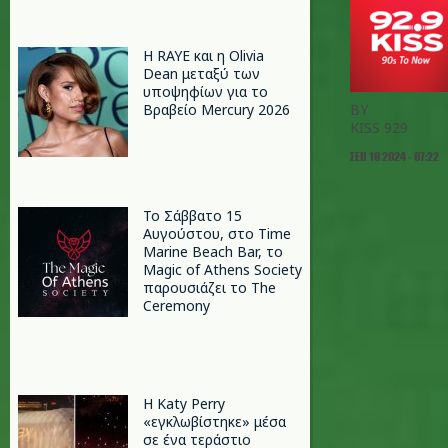
Η RAYE και η Olivia
Dean μεταξύ των
υποψηφίων για το
Βραβείο Mercury 2026
BY
KISS 929
ΣΕΠ 10 2024 - 07:22
Το Σάββατο 15
Αυγούστου, στο Time
Marine Beach Bar, το
Magic of Athens Society
παρουσιάζει το The
Ceremony
H Katy Perry
«εγκλωβίστηκε» μέσα
σε ένα τεράστιο