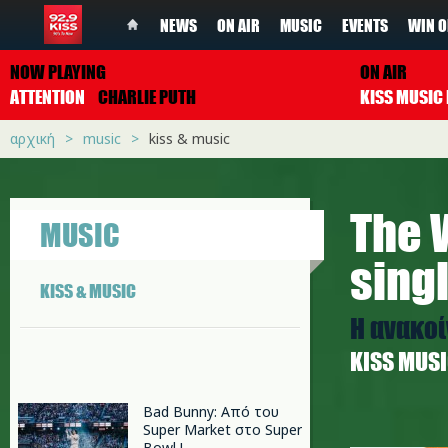
NEWS
ON AIR
MUSIC
EVENTS
WIN O
NOW PLAYING
ON AIR
ATTENTION
CHARLIE PUTH
αρχική
music
kiss & music
The 
MUSIC
sing
KISS & MUSIC
Η ανακοί
ΚISS MUS
Bad Bunny: Από του
Super Market στο Super
w.jpg
Bowl !