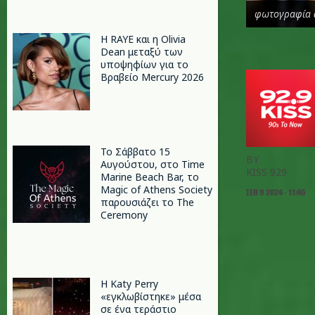
φωτογραφία 
Η RAYE και η Olivia
Dean μεταξύ των
υποψηφίων για το
Βραβείο Mercury 2026
Το Σάββατο 15
BY
Αυγούστου, στο Time
KISS 929
Marine Beach Bar, το
Magic of Athens Society
ΣΕΠ 9 2024 - 11:46
παρουσιάζει το The
Ceremony
H Katy Perry
«εγκλωβίστηκε» μέσα
σε ένα τεράστιο