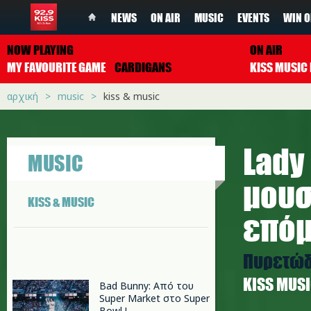
NEWS
ON AIR
MUSIC
EVENTS
WIN O
NOW PLAYING
ON AIR
MY FAVOURITE GAME
CARDIGANS
αρχική
music
kiss & music
Lady
MUSIC
μουσ
KISS & MUSIC
επόμ
Πυρετώδε
ΚISS MUS
Bad Bunny: Από του
Super Market στο Super
Bowl !