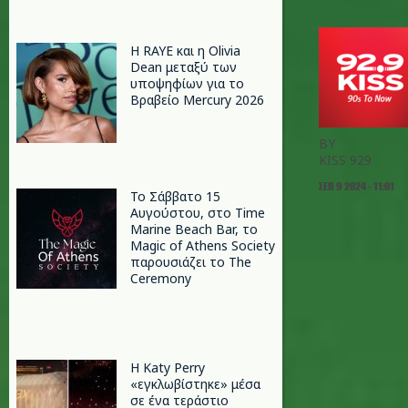
Η RAYE και η Olivia
Dean μεταξύ των
υποψηφίων για το
Βραβείο Mercury 2026
BY
KISS 929
ΣΕΠ 9 2024 - 11:01
Το Σάββατο 15
Αυγούστου, στο Time
Marine Beach Bar, το
Magic of Athens Society
παρουσιάζει το The
Ceremony
H Katy Perry
«εγκλωβίστηκε» μέσα
σε ένα τεράστιο