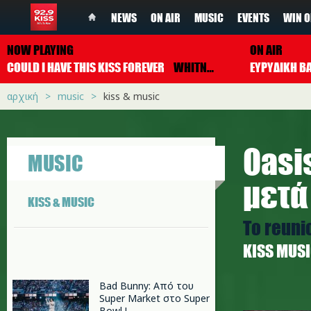
NEWS
ON AIR
MUSIC
EVENTS
WIN O
NOW PLAYING
ON AIR
COULD I HAVE THIS KISS FOREVER
WHITNEY HOUSTON & ENRIQUE IGLESIAS
ΕΥΡΥΔΙΚΗ Β
αρχική
music
kiss & music
Oasi
MUSIC
μετά
KISS & MUSIC
Το reuni
ΚISS MUS
Bad Bunny: Από του
Super Market στο Super
o.jpg
Bowl !