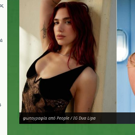
ας
νά
6
φωτογραφία από People / IG Dua Lipa