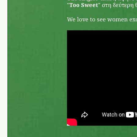
"
Too Sweet
" στη δεύτερη 
We love to see women exc