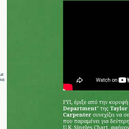
με
ια
FYI, έριξε από την κορυφή 
Department
" της
Taylor 
Carpenter
συνεχίζει να σε
που παραμένει για δεύτερη
U.K. Singles Chart, αφήνο