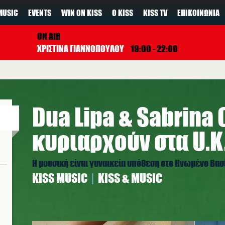
MUSIC
EVENTS
WIN ON KISS
Ο KISS
KISS TV
ΕΠΙΚΟΙΝΩΝΊΑ
ON AIR
ΧΡΙΣΤΙΝΑ ΓΙΑΝΝΟΠΟΥΛΟΥ
19:00 - 22:00
Dua Lipa & Sabrina
κυριαρχούν στα U.K
Η μουσική είναι γυναικεία υπόθεση στο Ηνωμένο Βασ
ΚISS MUSIC
KISS & MUSIC
site.jpg