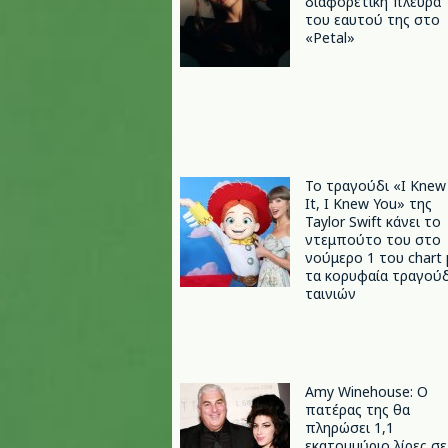
διαφορετική πλευρά
του εαυτού της στο
«Petal»
Το τραγούδι «I Knew
It, I Knew You» της
Taylor Swift κάνει το
ντεμπούτο του στο
νούμερο 1 του chart 
τα κορυφαία τραγούδ
ταινιών
Amy Winehouse: Ο
πατέρας της θα
πληρώσει 1,1
εκατομμύριο λίρες σε