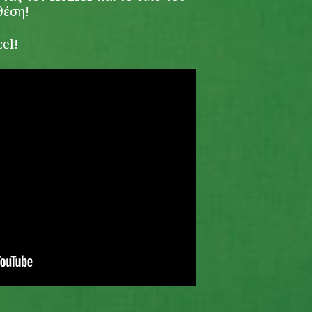
θέση!
el!