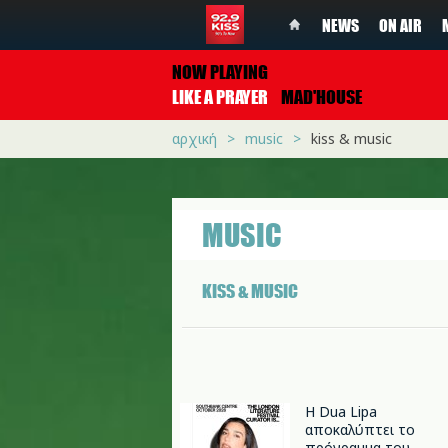
NEWS
ON AIR
NOW PLAYING
LIKE A PRAYER
MAD'HOUSE
αρχική
music
kiss & music
MUSIC
KISS & MUSIC
Η Dua Lipa
αποκαλύπτει το
πρόγραμμα του