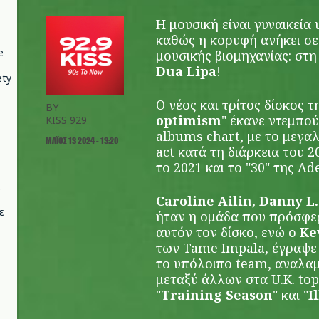
Η μουσική είναι γυναικεία
καθώς η κορυφή ανήκει σε 
e
μουσικής βιομηχανίας: στ
Dua Lipa
!
ety
Ο νέος και τρίτος δίσκος τ
BY
optimism
" έκανε ντεμπού
KISS 929
albums chart, με το μεγα
ΜΆΙΟΣ 13 2024 - 13:20
act κατά τη διάρκεια του 2
το 2021 και το "30" της Ade
Caroline Ailin, Danny L.
ε
ήταν η ομάδα που πρόσφερε
αυτόν τον δίσκο, ενώ ο
Ke
των Tame Impala, έγραψε κ
το υπόλοιπο team, αναλα
μεταξύ άλλων στα U.K. top 
"
Training Season
" και "
I