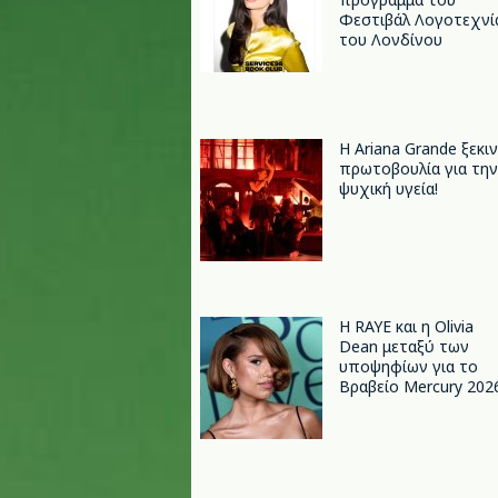
Φεστιβάλ Λογοτεχνί
του Λονδίνου
Η Ariana Grande ξεκι
πρωτοβουλία για την
ψυχική υγεία!
Η RAYE και η Olivia
Dean μεταξύ των
υποψηφίων για το
Βραβείο Mercury 202