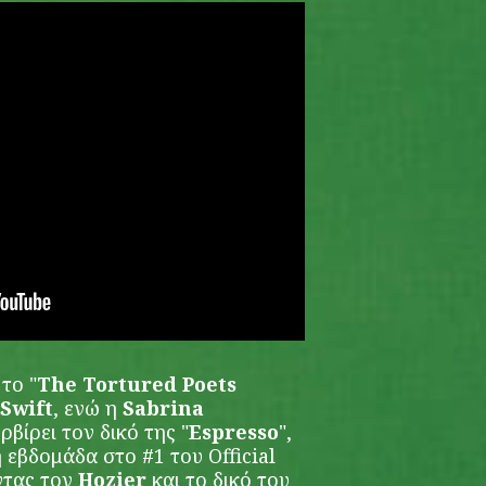
το "
The Tortured Poets
Swift
, ενώ η
Sabrina
ρβίρει τον δικό της "
Espresso
",
 εβδομάδα στο #1 του Official
ντας τον
Hozier
και το δικό του