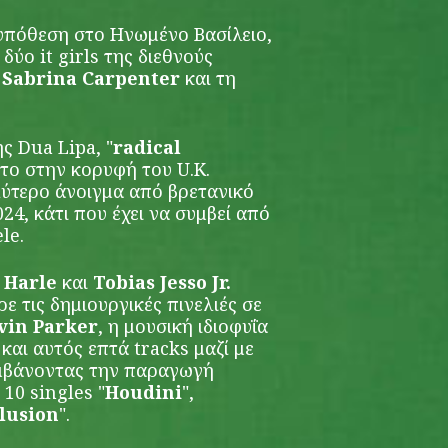
 υπόθεση στο Ηνωμένο Βασίλειο,
δύο it girls της διεθνούς
η
Sabrina Carpenter
και τη
ης Dua Lipa, "
radical
το στην κορυφή του U.K.
λύτερο άνοιγμα από βρετανικό
024, κάτι που έχει να συμβεί από
le.
 Harle
και
Tobias Jesso Jr.
 τις δημιουργικές πινελιές σε
vin Parker
, η μουσική ιδιοφυΐα
αι αυτός επτά tracks μαζί με
μβάνοντας την παραγωγή
10 singles "
Houdini
",
llusion
".