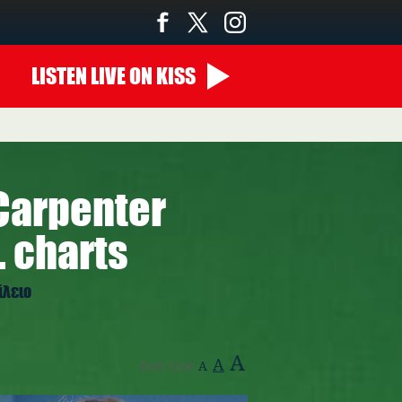
LISTEN
LIVE
ON KISS
 Carpenter
. charts
ίλειο
A
A
Text Size:
A