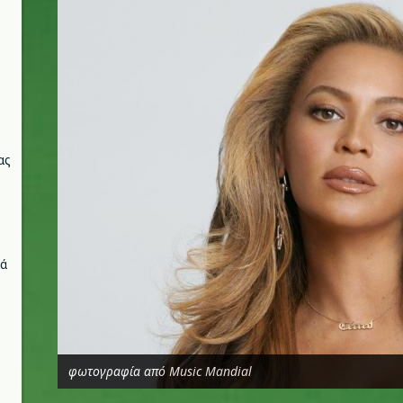
ας
νά
φωτογραφία από Music Mandial