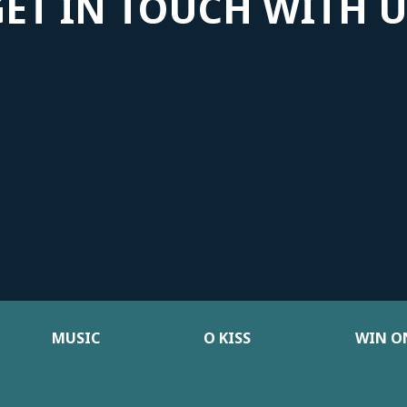
GET IN TOUCH WITH U
MUSIC
Ο KISS
WIN ON