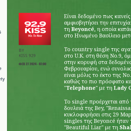
Είναι δεδομένο πως κανείς
αμφισβητήσει την επιτυχία
τη
Beyoncé
, η οποία κατ
6
στο Ηνωμένο Βασίλειο μετ
Το country single της αγα
BY
στο U.K. στη θέση Νο.9, 
KISS 929
στην κορυφή στα δεδομένα
ΦΕΒ 27 2024 - 07:00
Φεβρουαρίου, ενώ συνολικ
e
είναι μόλις το έκτο της Νο
ety
καθώς το πιο πρόσφατο και
"
Telephone
" με τη
Lady 
Το single προέρχεται από
δουλειά της Bey, "Renaissa
κυκλοφορήσει στις 29 Μαρ
singles της Beyoncé ήταν τ
"Beautiful Liar" με τη
Sha