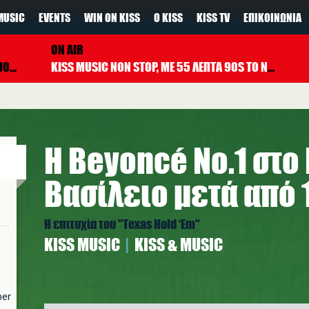
MUSIC
EVENTS
WIN ON KISS
Ο KISS
KISS TV
ΕΠΙΚΟΙΝΩΝΊΑ
ON AIR
OVI
KISS MUSIC NON STOP, ΜΕ 55 ΛΕΠΤΑ 90S TO NOW ΚΑΘΕ ΩΡΑ
Η Beyoncé Νο.1 στ
Βασίλειο μετά από 
Η επιτυχία του "Texas Hold ‘Em"
ΚISS MUSIC
KISS & MUSIC
per
b.jpg