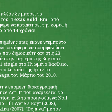
 πλέον δε μπορεί να
 του "
Texas Hold ‘Em
" από
άφερε να κατακτήσει την κορυφή
ά από 14 χρόνια!
πημένης star, έκανε ντεμπούτο
όμως κατάφερε να σκαρφαλώσει
 που δημοσιεύτηκαν στις 23
ά στην καριέρα της Bey αυτό
.1 single στο Ηνωμένο Βασίλειο,
 τελευταίο της ήταν το
Gaga
τον Μάρτιο του 2010.
 την επόμενη δισκογραφική
nce Act II" που αναμένεται να
τίου, ενώ τα προηγούμενα Νο.1
α "If I Were a Boy" (2008),
kira
(2007), "Déjà vu" με τον