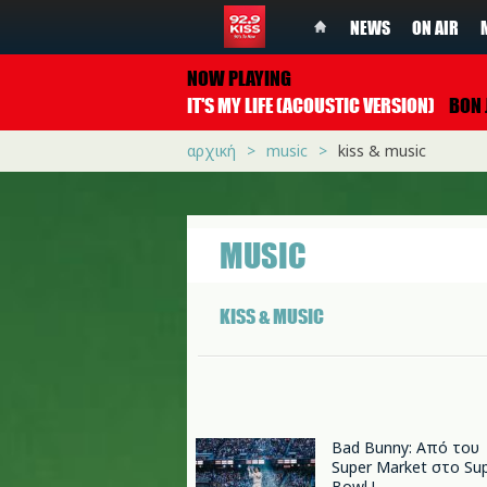
NEWS
ON AIR
NOW PLAYING
IT'S MY LIFE (ACOUSTIC VERSION)
BON J
αρχική
music
kiss & music
MUSIC
KISS & MUSIC
Bad Bunny: Από του
Super Market στο Su
Bowl !