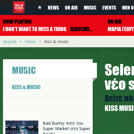
NEWS
ON AIR
MUSIC
EVENTS
WIN O
NOW PLAYING
ON AIR
I DON'T WANT TO MISS A THING
AEROSMITH
ΜΑΡΙΑ ΓΕΩΡ
αρχική
music
kiss & music
Sele
MUSIC
νέο 
KISS & MUSIC
Δείτε π
ΚISS MUS
Bad Bunny: Από του
Super Market στο Super
s.jpg
Bowl !