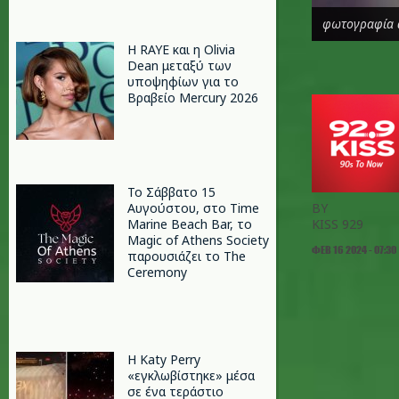
φωτογραφία 
Η RAYE και η Olivia
Dean μεταξύ των
υποψηφίων για το
Βραβείο Mercury 2026
Το Σάββατο 15
Αυγούστου, στο Time
BY
Marine Beach Bar, το
KISS 929
Magic of Athens Society
ΦΕΒ 16 2024 - 07:30
παρουσιάζει το The
Ceremony
H Katy Perry
«εγκλωβίστηκε» μέσα
σε ένα τεράστιο