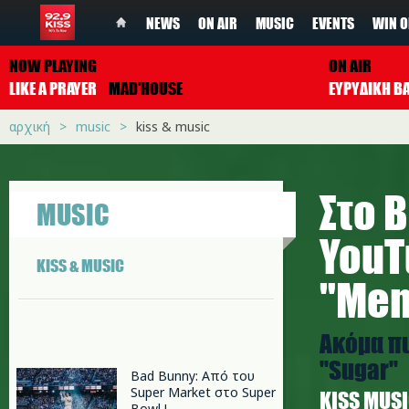
NEWS
ON AIR
MUSIC
EVENTS
WIN O
NOW PLAYING
ON AIR
LIKE A PRAYER
MAD'HOUSE
ΕΥΡΥΔΙΚΗ Β
αρχική
music
kiss & music
Στο B
MUSIC
YouT
KISS & MUSIC
"Mem
Ακόμα πι
"Sugar"
Bad Bunny: Από του
Super Market στο Super
ΚISS MUS
Bowl !