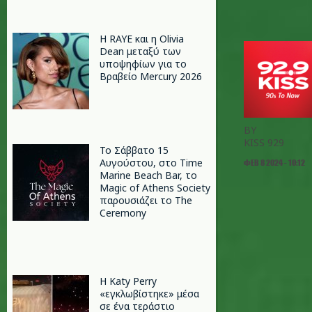
Η RAYE και η Olivia
Dean μεταξύ των
υποψηφίων για το
Βραβείο Mercury 2026
BY
KISS 929
Το Σάββατο 15
Αυγούστου, στο Time
ΦΕΒ 8 2024 - 10:12
Marine Beach Bar, το
Magic of Athens Society
παρουσιάζει το The
Ceremony
H Katy Perry
«εγκλωβίστηκε» μέσα
σε ένα τεράστιο