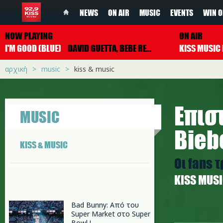
NEWS
ON AIR
MUSIC
EVENTS
WIN O
NOW PLAYING
ON AIR
I'M GOOD (BLUE)
DAVID GUETTA, BEBE REXHA
αρχική
music
kiss & music
Επισ
MUSIC
Bieb
KISS & MUSIC
Οι fans 
ΚISS MUS
Bad Bunny: Από του
Super Market στο Super
j.jpg
Bowl !