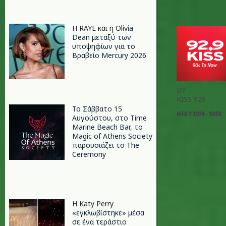
Η RAYE και η Olivia
Dean μεταξύ των
υποψηφίων για το
Βραβείο Mercury 2026
BY
KISS 929
Το Σάββατο 15
ΦΕΒ 2 2024 - 10:58
Αυγούστου, στο Time
Marine Beach Bar, το
Magic of Athens Society
παρουσιάζει το The
Ceremony
H Katy Perry
«εγκλωβίστηκε» μέσα
σε ένα τεράστιο