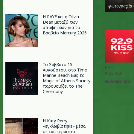
φωτογραφία 
Η RAYE και η Olivia
Dean μεταξύ των
υποψηφίων για το
Βραβείο Mercury 2026
Το Σάββατο 15
BY
Αυγούστου, στο Time
KISS 929
Marine Beach Bar, το
Magic of Athens Society
ΙΑΝ 23 2024 - 09:01
παρουσιάζει το The
Ceremony
H Katy Perry
«εγκλωβίστηκε» μέσα
σε ένα τεράστιο