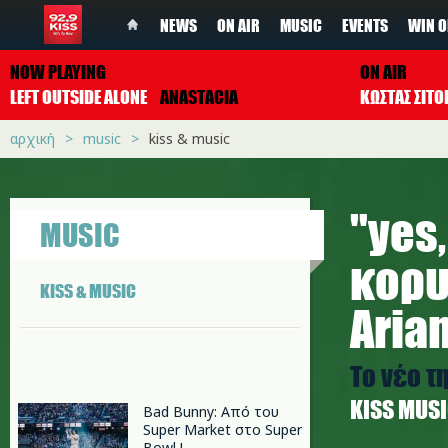
NEWS
ON AIR
MUSIC
EVENTS
WIN O
NOW PLAYING
ON AIR
LEFT OUTSIDE ALONE
ANASTACIA
ΚΩΣΤΑΣ ΣΙΤ
αρχική
music
kiss & music
"yes
MUSIC
κορυ
KISS & MUSIC
Aria
Το νέο τ
ΚISS MUS
Bad Bunny: Από του
Super Market στο Super
Bowl !