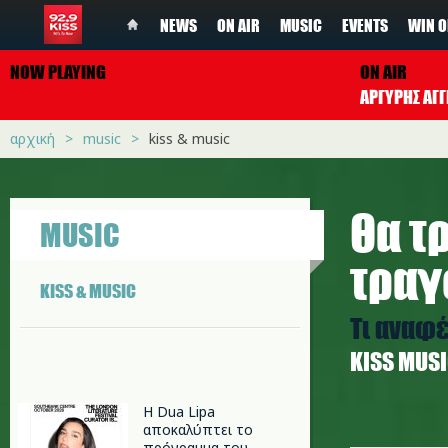
NEWS
ON AIR
MUSIC
EVENTS
WIN O
NOW PLAYING
ON AIR
ΑΡΓΥΡΗΣ ΑΓΓ
αρχική
music
kiss & music
Θα τ
MUSIC
τραγ
KISS & MUSIC
Τι αναφ
ΚISS MUS
Η Dua Lipa
αποκαλύπτει το
olivia_de
πρόγραμμα του