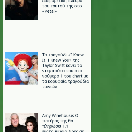
διαφορετική πλευρά
του εαυτού της στο
«Petal»
Το τραγούδι «I Knew
It, I Knew You» της
Taylor Swift κάνει το
ντεμπούτο του στο
νούμερο 1 του chart με
τα κορυφαία τραγούδια
ταινιών
Amy Winehouse: Ο
πατέρας της θα
πληρώσει 1,1
εκατομμύριο λίρες σε