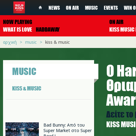
NEWS
ON AIR
MUSIC
EVENTS
WIN O
NOW PLAYING
ON AIR
WHAT IS LOVE
HADDAWAY
αρχική
music
kiss & music
Ο Ha
MUSIC
θρια
KISS & MUSIC
Awar
Δείτε το
ΚISS MUS
Bad Bunny: Από του
Super Market στο Super
Bowl !