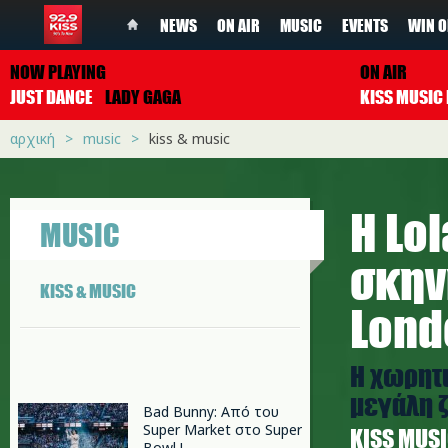
NEWS
ON AIR
MUSIC
EVENTS
WIN O
NOW PLAYING
ON AIR
JUST DANCE
LADY GAGA
αρχική
music
kiss & music
Η Lo
MUSIC
σκην
KISS & MUSIC
Lond
Η χωρητι
μεγάλη 
Bad Bunny: Από του
Super Market στο Super
ΚISS MUS
Bowl !