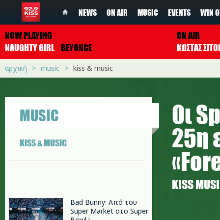
NEWS
ON AIR
MUSIC
EVENTS
WIN O
NOW PLAYING
ON AIR
NAUGHTY GIRL
BEYONCE
ΚΩΣΤΑΣ ΣΙΤ
αρχική
music
kiss & music
Οι S
MUSIC
25η 
KISS & MUSIC
«For
ΚISS MUS
Bad Bunny: Από του
Super Market στο Super
Bowl !