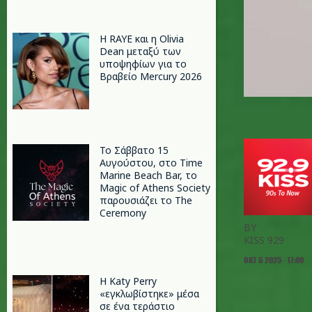
Η RAYE και η Olivia
Dean μεταξύ των
υποψηφίων για το
Βραβείο Mercury 2026
Το Σάββατο 15
Αυγούστου, στο Time
Marine Beach Bar, το
Magic of Athens Society
παρουσιάζει το The
Ceremony
BY
KISS 929
ΟΚΤ 6 2025 - 17:00
H Katy Perry
«εγκλωβίστηκε» μέσα
σε ένα τεράστιο