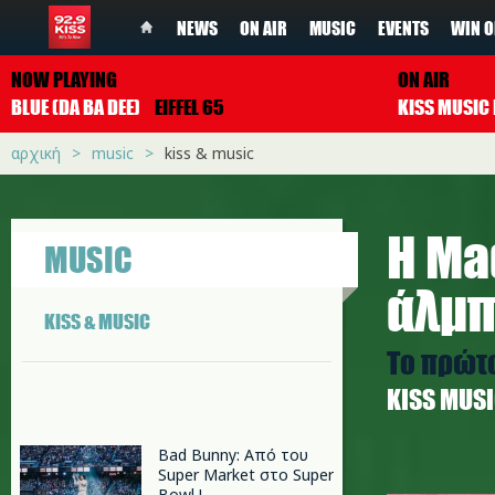
NEWS
ON AIR
MUSIC
EVENTS
WIN O
NOW PLAYING
ON AIR
BLUE (DA BA DEE)
EIFFEL 65
αρχική
music
kiss & music
Η Ma
MUSIC
άλμ
KISS & MUSIC
Το πρώτο
ΚISS MUS
Bad Bunny: Από του
Super Market στο Super
madonna
Bowl !