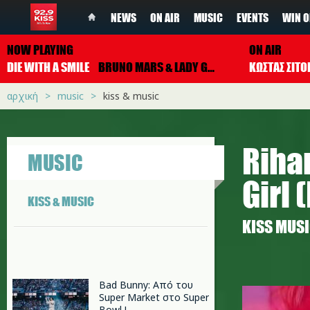
NEWS
ON AIR
MUSIC
EVENTS
WIN O
NOW PLAYING
ON AIR
DIE WITH A SMILE
BRUNO MARS & LADY GAGA
ΚΩΣΤΑΣ ΣΙΤ
αρχική
music
kiss & music
Riha
MUSIC
Girl 
KISS & MUSIC
ΚISS MUS
rihanna_
Bad Bunny: Από του
Super Market στο Super
Bowl !