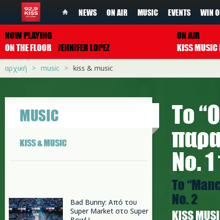
NEWS
ON AIR
MUSIC
EVENTS
WIN O
NOW PLAYING
ON AIR
ON THE FLOOR
JENNIFER LOPEZ
αρχική
music
kiss & music
Το “
MUSIC
παρα
KISS & MUSIC
Νο. 
Το “Manc
Νο. 2
Bad Bunny: Από του
Super Market στο Super
ΚISS MUS
Bowl !