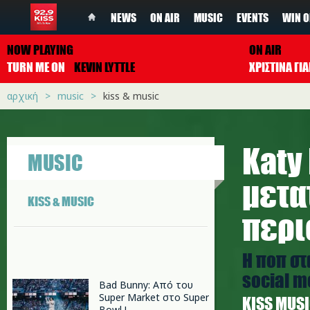
NEWS
ON AIR
MUSIC
EVENTS
WIN O
NOW PLAYING
ON AIR
TURN ME ON
KEVIN LYTTLE
ΧΡΙΣΤΙΝΑ Γ
αρχική
music
kiss & music
Katy
MUSIC
μετα
KISS & MUSIC
περι
Η ποπ στ
social m
Bad Bunny: Από του
Super Market στο Super
ΚISS MUS
Bowl !