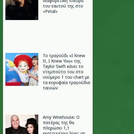
διαφορετική πλευρά
του εαυτού της στο
«Petal»
Το τραγούδι «I Knew
It, I Knew You» της
Taylor Swift κάνει το
ντεμπούτο του στο
νούμερο 1 του chart με
τα κορυφαία τραγούδια
ταινιών
Amy Winehouse: Ο
πατέρας της θα
πληρώσει 1,1
εκατομμύριο λίρες σε