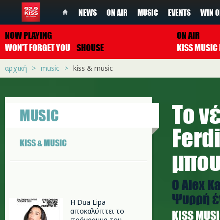
NEWS
ON AIR
MUSIC
EVENTS
WIN O
NOW PLAYING
ON AIR
WON'T FORGET YOU
SHOUSE
αρχική
music
kiss & music
Το ν
MUSIC
Ferd
KISS & MUSIC
μπου
O Alex K
Ψυρρή έ
Η Dua Lipa
αποκαλύπτει το
ΚISS MUS
πρόγραμμα του