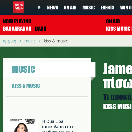
NEWS
ON AIR
MUSIC
EVENTS
WIN O
NOW PLAYING
ON AIR
BANGARANGA
DARA
αρχική
music
kiss & music
Jame
MUSIC
πίσω
KISS & MUSIC
Τι αποκ
ΚISS MUS
Η Dua Lipa
αποκαλύπτει το
j.png
πρόγραμμα του