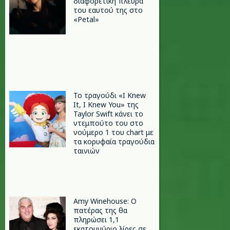
διαφορετική πλευρά
του εαυτού της στο
«Petal»
Το τραγούδι «I Knew
It, I Knew You» της
Taylor Swift κάνει το
ντεμπούτο του στο
νούμερο 1 του chart με
τα κορυφαία τραγούδια
ταινιών
Amy Winehouse: Ο
πατέρας της θα
πληρώσει 1,1
εκατομμύριο λίρες σε