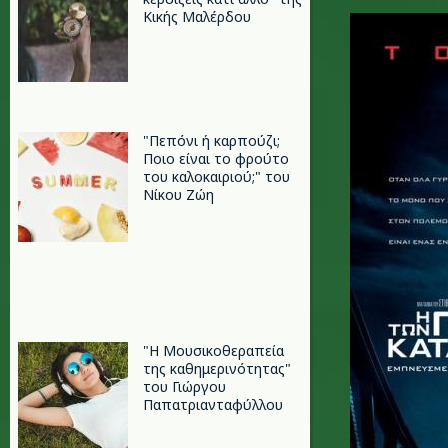
i_gefyra
Κικής Μαλέρδου
"Πεπόνι ή καρπούζι;
Ποιo είναι το φρούτο
του καλοκαιριού;" του
Νίκου Ζώη
"Η Μουσικοθεραπεία
της καθημερινότητας"
του Γιώργου
Παπατριανταφύλλου