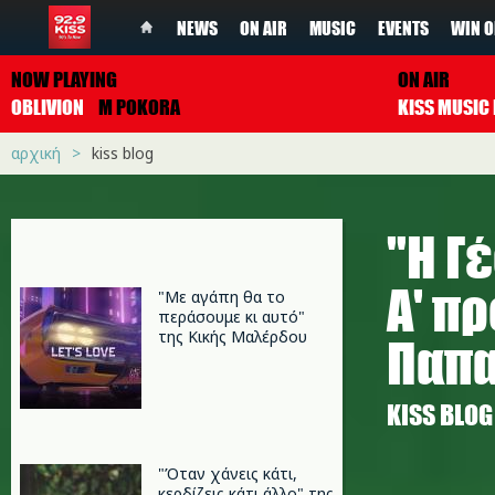
NEWS
ON AIR
MUSIC
EVENTS
WIN O
NOW PLAYING
ON AIR
OBLIVION
M POKORA
αρχική
kiss blog
"Η Γ
Α' π
"Με αγάπη θα το
περάσουμε κι αυτό"
της Κικής Μαλέρδου
Παπα
KISS BLOG
"Όταν χάνεις κάτι,
κερδίζεις κάτι άλλο" της