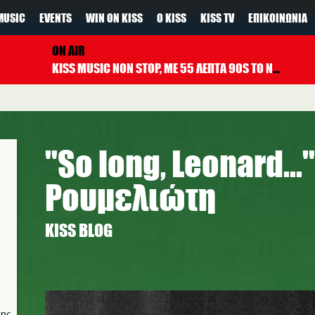
MUSIC
EVENTS
WIN ON KISS
Ο KISS
KISS TV
ΕΠΙΚΟΙΝΩΝΊΑ
ON AIR
KISS MUSIC NON STOP, ΜΕ 55 ΛΕΠΤΑ 90S TO NOW ΚΑΘΕ ΩΡΑ
"So long, Leonard..
Ρουμελιώτη
KISS BLOG
leonard_cohen_2107.jpg
της