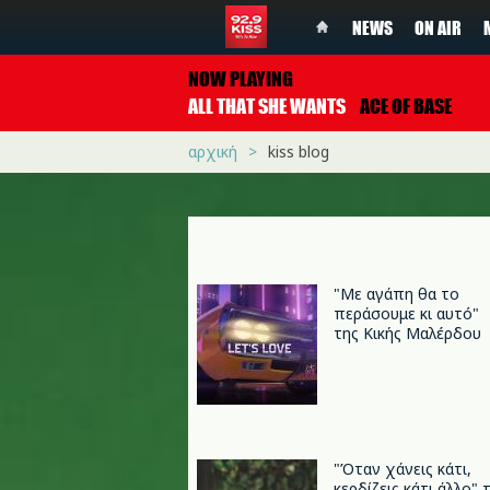
NEWS
ON AIR
NOW PLAYING
ALL THAT SHE WANTS
ACE OF BASE
αρχική
kiss blog
"Με αγάπη θα το
περάσουμε κι αυτό"
της Κικής Μαλέρδου
"Όταν χάνεις κάτι,
κερδίζεις κάτι άλλο" 