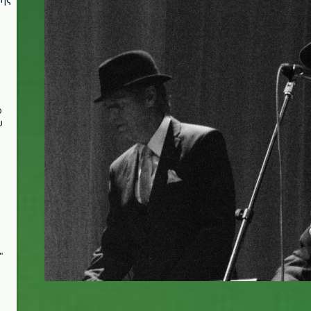
ο
υ
"