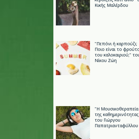
Κικής Μαλέρδου
"Πεπόνι ή καρπούζι;
Ποιo είναι το φρούτ
του καλοκαιριού;" το
Νίκου Ζώη
"Η Μουσικοθεραπεία
της καθημερινότητας
του Γιώργου
Παπατριανταφύλλου