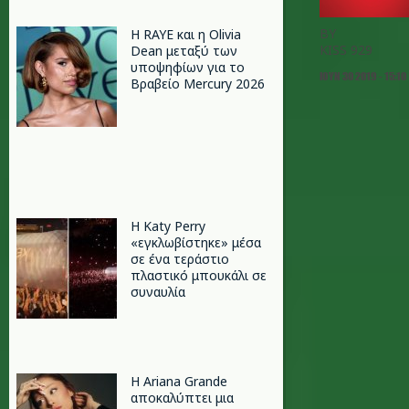
BY
Η RAYE και η Olivia
KISS 929
Dean μεταξύ των
υποψηφίων για το
ΙΟΥΝ 30 2019 - 15:10
Βραβείο Mercury 2026
H Katy Perry
«εγκλωβίστηκε» μέσα
σε ένα τεράστιο
πλαστικό μπουκάλι σε
συναυλία
Η Ariana Grande
αποκαλύπτει μια