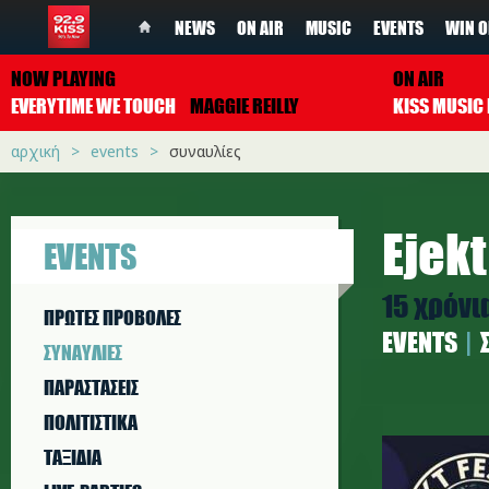
NEWS
ON AIR
MUSIC
EVENTS
WIN O
NOW PLAYING
ON AIR
EVERYTIME WE TOUCH
MAGGIE REILLY
αρχική
events
συναυλίες
Ejekt
EVENTS
15 χρόνι
ΠΡΩΤΕΣ ΠΡΟΒΟΛΕΣ
EVENTS
ΣΥΝΑΥΛΙΕΣ
ΠΑΡΑΣΤAΣΕΙΣ
ΠΟΛΙΤΙΣΤΙΚA
the-cure
ΤΑΞΙΔΙΑ