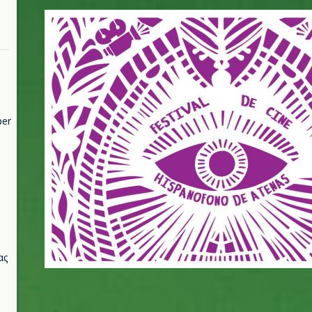
9ο Φεστιβάλ Ισπανόφωνου Κινηματ
per
ας