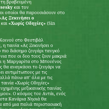
 τη βραβευμένη
esesky
και τον
 οι οποίοι θα παρουσιάσουν στο
«Ας Ξεκινήσει ο
και
«Χωρίς Οδηγίες»
(Sin
 Κοινού στο Φεστιβάλ
η ταινία «Ας Ξεκινήσει ο
 πιο διάσημο ζευγάρι τανγκό
ια που οι δυο τους ζουν μακριά
αι η Μαργαρίτα στο Μπουένος
ς θα αναγκάσει το ζευγάρι να
ρει αντιμέτωπους με τις
αλλά πάνω απ' όλα με τις
Η ταινία «Χωρίς Οδηγίες»
τυχημένης μεξικανικής ταινίας
μου». Ο κόσμος του Αντάι, ενός
 στα Κανάρια Νησιά θα
α από μια παλιά περιστασιακή