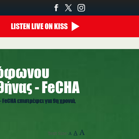
LISTEN
LIVE
ON KISS
νόφωνου
ήνας - FeCHA
FeCHA επιστρέφει για 9η χρονιά,
A
A
Text Size:
A