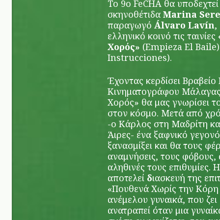
Το 9ο FeCHA θα υποδεχτεί
σκηνοθέτιδα
Marina Ser
παραγωγό
Álvaro
Lavín
,
ελληνικό κοινό τις ταινίες
Χορός»
(Empieza El Baile)
Instrucciones).
Έχοντας κερδίσει Βραβείο
Κινηματογράφου Μάλαγας, 
Χορός» θα μας γνωρίσει το
στον κόσμο. Μετά από χρόν
-ο Κάρλος στη Μαδρίτη κ
Άιρες- ένα ξαφνικό γεγονό
ξανασμίξει και θα τους φέ
αναμνήσεις, τους φόβους, 
αληθινές τους επιθυμίες. 
αποτελεί
δ
ιασκευή της επι
«Πουθενά Χωρίς την Κόρη 
ανέμελου γυναικά, που ζει
ανατραπεί όταν μια γυναίκ