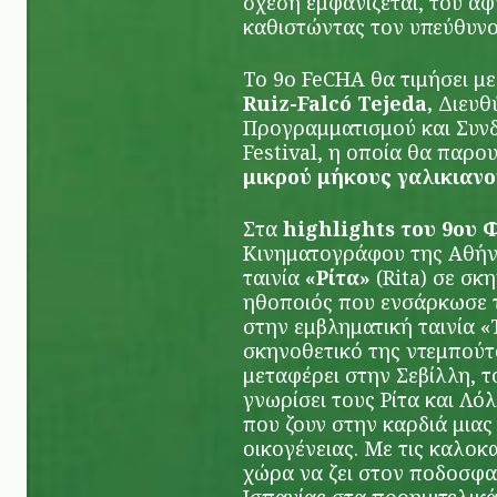
σχέση εμφανίζεται, του αφ
καθιστώντας τον υπεύθυνο 
Το 9ο FeCHA θα τιμήσει μ
Ruiz-Falcó Tejeda,
Διευθ
Προγραμματισμού και Συν
Festival, η οποία θα παρο
μικρού μήκους γαλικιαν
Στα
highlights του 9ου 
Κινηματογράφου της Αθήν
ταινία
«Ρίτα»
(Rita) σε σκ
ηθοποιός που ενσάρκωσε 
στην
εμβληματική
ταινία «
σκηνοθετικό της ντεμπούτο
μεταφέρει στην Σεβίλλη, τ
γνωρίσει τους Ρίτα και Λόλ
που ζουν στην καρδιά μιας
οικογένειας. Με τις καλοκα
χώρα να ζει στον ποδοσφα