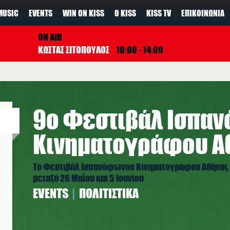
MUSIC
EVENTS
WIN ON KISS
Ο KISS
KISS TV
ΕΠΙΚΟΙΝΩΝΊΑ
ON AIR
ΚΩΣΤΑΣ ΣΙΤΟΠΟΥΛΟΣ
10:00 - 14:00
9ο Φεστιβάλ Ισπα
Κινηματογράφου Αθ
Το Φεστιβάλ Ισπανόφωνου Κινηματογράφου Αθήνας - 
μεταξύ 26 Μαΐου και 5 Ιουνίου
EVENTS
ΠΟΛΙΤΙΣΤΙΚΆ