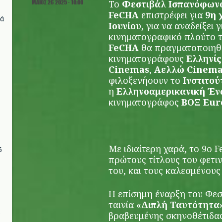
ΜΆΙΟΣ 26 2025 - 10:00
Το
Φεστιβάλ Ισπανόφωνο
FeCHA
επιστρέφει για
9
η
χ
νά
Ιουνίου
, για να αναδείξει 
κινηματογραφικό πλούτο
FeCHA
θα πραγματοποιηθε
κινηματογράφους
Ελληνί
Cinemas
,
Αελλώ Cinem
φιλοξενήσουν το
Ινστιτο
η
Ελληνοαμερικανική Έ
κινηματογράφος
ΒΟΞ Eur
Με ιδιαίτερη χαρά, το 9ο 
6
πρώτους τίτλους του φετ
του,
και τους καλεσμένους
Η επίσημη έναρξη του Φεστ
ταινία
«Διπλή Ταυτότητα
βραβευμένης σκηνοθέτιδας