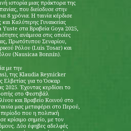
ινή ιστορία μια
ς πράκτορα της
πανίας, που διείσδυσε στην
α 8 χρόνια. Η ταιν
ία κέρδισε
 και Καλύτερης Γυναικείας
a Yuste στα Βραβεία Goya 2025,
ιότητες ανάμεσα στις οποίες
ίας, Πρωτότυπου Σεναρίου,
ικού Ρόλου (Luis Tosar) και
Ρόλου (Nausicaa Bonnín).
ία με την
as),
της Klaudia Reynicke
r
ς Ελβετίας για το Όσκαρ
ς 2025. Έχοντας κερδίσει το
τροπής στο Φεστιβάλ
ίνου και Βραβείο Κοινού στο
αινία μας μεταφέρει στο Περού,
α περίοδο που η πολιτική
σε κρίσιμο σημείο, με τον
ρόμους. Δύο έφηβες αδελφές