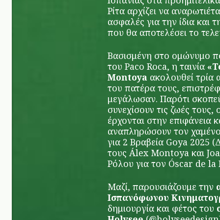
Ισπανίας στα προημιτελικ
Ρίτα αρχίζει να αναρωτιέτα
ασφαλές για την ίδια και τ
που θα αποτελέσει το τελε
Βασισμένη στο ομώνυμο π
του Paco Roca, η ταινία
«Τ
Montoya
ακολουθεί τρία 
του πατέρα τους, επιστρέφ
μεγάλωσαν. Παρότι σκοπεύ
συνεχίσουν τις ζωές τους,
έρχονται στην επιφάνεια κα
αναπληρώσουν τον χαμένο 
για 2 Βραβεία Goya 2025 (
τους
Álex Montoya
και
Jo
Ρόλου για τον
Óscar de la
Μαζί, παρουσιάζουμε την
Ισπανόφωνου Κινηματογ
δημιουργία και φέτος του
Holysee
(@holyseedesign)