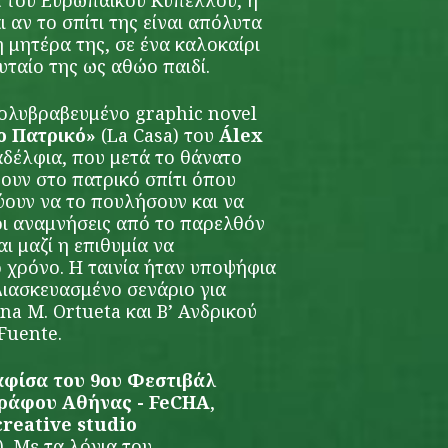
ά του Ευρωπαϊκού Κυπέλλου, η
ι αν το σπίτι της είναι απόλυτα
η μητέρα της, σε ένα καλοκαίρι
υταίο της ως αθώο παιδί.
ολυβραβευμένο graphic novel
ο Πατρικό»
(La Casa) του
Álex
αδέλφια, που μετά το θάνατο
ουν στο πατρικό σπίτι όπου
ουν να το πουλήσουν και να
 οι αναμνήσεις από το παρελθόν
ι μαζί η επιθυμία να
χρόνο. H ταινία ήταν υποψήφια
Διασκευασμένο σενάριο για
ana M. Ortueta
και Β’ Ανδρικού
 Fuente
.
αφίσα του 9ου
Φεστιβάλ
ράφου Αθήνας - FeCHA
,
creative studio
. Με τα λόγια του