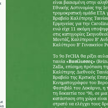
είναι βασισμένη στην αληθ
ε
Εθνικής Αστυνομίας της Ισ
τρομοκρατική ομάδα ETA γι
Βραβείο Καλύτερης Ταινίας
Ερμηνείας για την Carolin
ενώ είχε 11 ακόμη υποψηφ
στις κατηγορίες Σκηνοθεσ
Μοντάζ, Καλύτερου Β’ Ανδρ
Καλύτερου Β’ Γυναικείου 
Το 9ο FeCHA θα ρίξει αυλα
ταινία
«
Βασίλισσες
»
(Rein
Zalla,
επίσημη πρόταση τη
Καλύτερης Διεθνούς Ταινία
Βραβείο της Κριτικής Επι
Κινηματογράφου του Βερολ
Φεστιβάλ του Λοκάρνο, η τ
τη δεκαετία του ‘90, σε μι
κατάσταση στη χώρα είναι 
με
στρατό να ελέγχει τους δ
ια