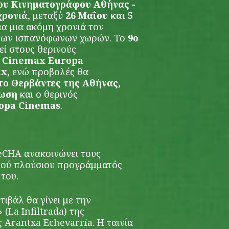
υ Κινηματογράφου Αθήνας -
ρονιά
, μεταξύ
26 Μαΐου και 5
για μια ακόμη χρονιά τον
 των ισπανόφωνων χωρών. Το
9ο
ί στους θερινούς
ς Cinemax Europa
ax
, ενώ προβολές θα
ύτο Θερβάντες
της Αθήνας
,
νωση
και ο θερινός
opa Cinemas
.
FeCHA ανακοινώνει τους
ινού πλούσιου προγράμματός
 του
.
ιβάλ θα γίνει με την
»
(La Infiltrada) της
 Arantxa Echevarría. Η ταινία