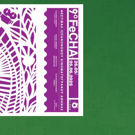
ογράφου Αθήνας - FeCHA