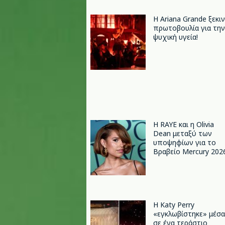
Η Ariana Grande ξεκι
πρωτοβουλία για την
ψυχική υγεία!
Η RAYE και η Olivia
Dean μεταξύ των
υποψηφίων για το
Βραβείο Mercury 202
H Katy Perry
«εγκλωβίστηκε» μέσα
σε ένα τεράστιο