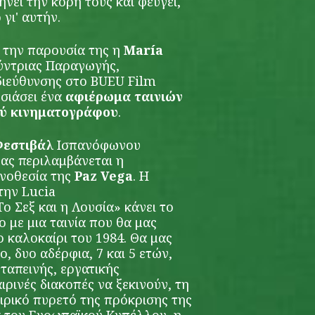
ήνει την κόρη τους και φεύγει,
γι' αυτήν.
ε την παρουσία της η
María
ύντριας Παραγωγής,
διεύθυνσης στο BUEU Film
υσιάσει ένα
αφιέρωμα ταινιών
ού κινηματογράφου
.
Φεστιβάλ
Ισπανόφωνου
ας περιλαμβάνεται η
ηνοθεσία της
Paz Vega
. Η
την Lucia
Το Σεξ και η Λουσία» κάνει το
 με μια ταινία που θα μας
ο καλοκαίρι του 1984. Θα μας
ο, δυο αδέρφια, 7 και 5 ετών,
 ταπεινής, εργατικής
ιρινές διακοπές να ξεκινούν, τη
ιρικό πυρετό της πρόκρισης της