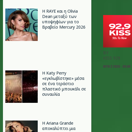
Η RAYE και η Olivia
Dean μεταξύ των
υποψηφίων για το
Βραβείο Mercury 2026
BY
KISS 929
ΙΟΥΝ 2 2026 - 09:00
H Katy Perry
«εγκλωβίστηκε» μέσα
σε ένα τεράστιο
πλαστικό μπουκάλι σε
συναυλία
Η Ariana Grande
αποκαλύπτει μια