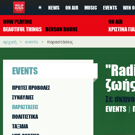
NEWS
ON AIR
MUSIC
EVENTS
WIN O
NOW PLAYING
ON AIR
BEAUTIFUL THINGS
BENSON BOONE
ΧΡΙΣΤΙΝΑ Γ
αρχική
events
παραστάσεις
''Rad
EVENTS
ζωής
ΠΡΩΤΕΣ ΠΡΟΒΟΛΕΣ
Σε σκηνο
ΣΥΝΑΥΛΙΕΣ
ΠΑΡΑΣΤAΣΕΙΣ
EVENTS
ΠΟΛΙΤΙΣΤΙΚA
ΤΑΞΙΔΙΑ
Radio 1 