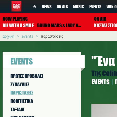
NEWS
ON AIR
MUSIC
EVENTS
WIN O
NOW PLAYING
ON AIR
DIE WITH A SMILE
BRUNO MARS & LADY GAGA
ΚΩΣΤΑΣ ΣΙΤ
αρχική
events
παραστάσεις
''Ένα
EVENTS
Της Coli
ΠΡΩΤΕΣ ΠΡΟΒΟΛΕΣ
EVENTS
ΣΥΝΑΥΛΙΕΣ
ΠΑΡΑΣΤAΣΕΙΣ
ΠΟΛΙΤΙΣΤΙΚA
ena_mwro
ΤΑΞΙΔΙΑ