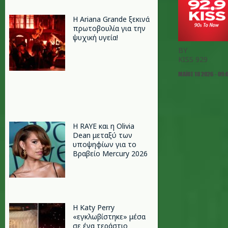
Η Ariana Grande ξεκινά
πρωτοβουλία για την
ψυχική υγεία!
BY
KISS 929
ΜΆΙΟΣ 18 2026 - 09:
Η RAYE και η Olivia
Dean μεταξύ των
υποψηφίων για το
Βραβείο Mercury 2026
H Katy Perry
«εγκλωβίστηκε» μέσα
σε ένα τεράστιο