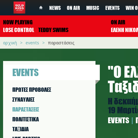
NEWS
ON AIR
MUSIC
EVENTS
WIN O
NOW PLAYING
ON AIR
LOSE CONTROL
TEDDY SWIMS
ΕΛΕΝΗ ΝΙΚΟ
αρχική
events
παραστάσεις
''Ο 
EVENTS
Ταξι
ΠΡΩΤΕΣ ΠΡΟΒΟΛΕΣ
Η δεκαήμ
ΣΥΝΑΥΛΙΕΣ
19 Μαρτ
ΠΑΡΑΣΤAΣΕΙΣ
ΠΟΛΙΤΙΣΤΙΚA
EVENTS
ΤΑΞΙΔΙΑ