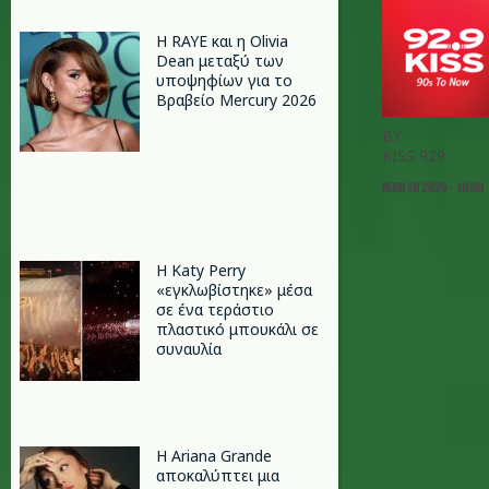
Η RAYE και η Olivia
Dean μεταξύ των
υποψηφίων για το
Βραβείο Mercury 2026
BY
KISS 929
MAR 10 2025 - 10:00
H Katy Perry
«εγκλωβίστηκε» μέσα
σε ένα τεράστιο
πλαστικό μπουκάλι σε
συναυλία
Η Ariana Grande
αποκαλύπτει μια