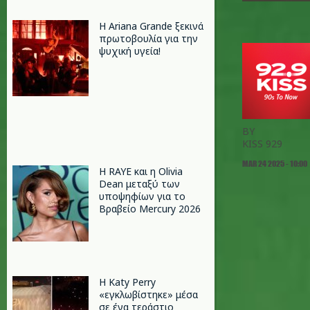
Η Ariana Grande ξεκινά
πρωτοβουλία για την
ψυχική υγεία!
BY
KISS 929
MAR 24 2025 - 10:00
Η RAYE και η Olivia
Dean μεταξύ των
υποψηφίων για το
Βραβείο Mercury 2026
H Katy Perry
«εγκλωβίστηκε» μέσα
σε ένα τεράστιο