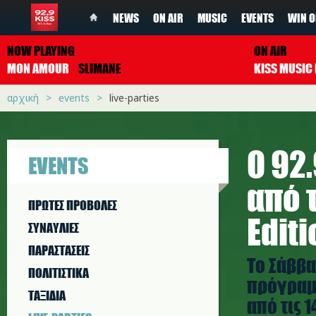
NEWS
ON AIR
MUSIC
EVENTS
WIN O
NOW PLAYING
ON AIR
MON AMOUR
SLIMANE
αρχική
events
live-parties
Ο 92
EVENTS
από 
ΠΡΩΤΕΣ ΠΡΟΒΟΛΕΣ
Editi
ΣΥΝΑΥΛΙΕΣ
ΠΑΡΑΣΤAΣΕΙΣ
To Σάββα
ΠΟΛΙΤΙΣΤΙΚA
πρόγραμμ
ΤΑΞΙΔΙΑ
από τις 1