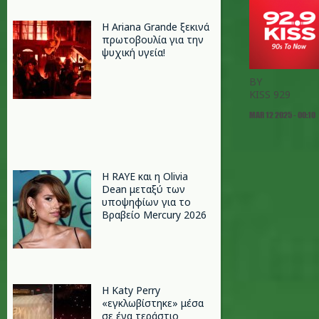
Η Ariana Grande ξεκινά
πρωτοβουλία για την
ψυχική υγεία!
BY
KISS 929
MAR 12 2025 - 00:10
Η RAYE και η Olivia
Dean μεταξύ των
υποψηφίων για το
Βραβείο Mercury 2026
H Katy Perry
«εγκλωβίστηκε» μέσα
σε ένα τεράστιο