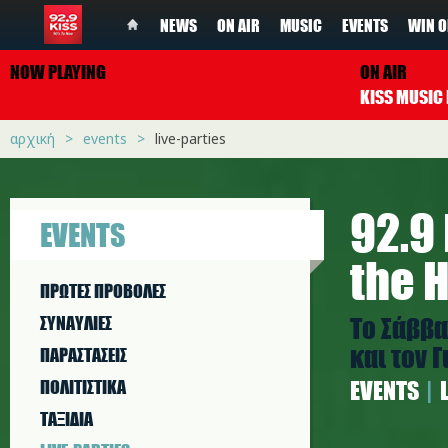
NEWS
ON AIR
MUSIC
EVENTS
WIN O
NOW PLAYING
ON AIR
αρχική
events
live-parties
92.9
EVENTS
the 
ΠΡΩΤΕΣ ΠΡΟΒΟΛΕΣ
Το Σάββα
ΣΥΝΑΥΛΙΕΣ
και τον 
ΠΑΡΑΣΤAΣΕΙΣ
ΠΟΛΙΤΙΣΤΙΚA
EVENTS
ΤΑΞΙΔΙΑ