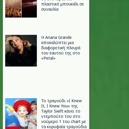
πλαστικό μπουκάλι σε
συναυλία
Η Ariana Grande
αποκαλύπτει μια
διαφορετική πλευρά
του εαυτού της στο
«Petal»
Το τραγούδι «I Knew
It, I Knew You» της
Taylor Swift κάνει το
ντεμπούτο του στο
νούμερο 1 του chart με
τα κορυφαία τραγούδια