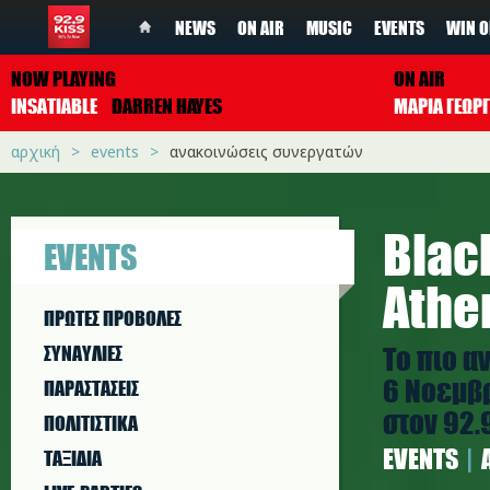
NEWS
ON AIR
MUSIC
EVENTS
WIN O
NOW PLAYING
ON AIR
INSATIABLE
DARREN HAYES
ΜΑΡΙΑ ΓΕΩΡ
αρχική
events
ανακοινώσεις συνεργατών
Blac
EVENTS
Athe
ΠΡΩΤΕΣ ΠΡΟΒΟΛΕΣ
Το πιο α
ΣΥΝΑΥΛΙΕΣ
6 Νοεμβρ
ΠΑΡΑΣΤAΣΕΙΣ
στον 92.
ΠΟΛΙΤΙΣΤΙΚA
EVENTS
ΤΑΞΙΔΙΑ