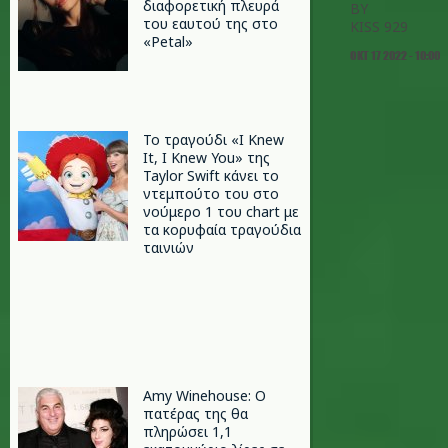
διαφορετική πλευρά
BY
του εαυτού της στο
KISS 929
«Petal»
ΟΚΤ 17 2022 - 10:00
Το τραγούδι «I Knew
It, I Knew You» της
Taylor Swift κάνει το
ντεμπούτο του στο
νούμερο 1 του chart με
τα κορυφαία τραγούδια
ταινιών
Amy Winehouse: Ο
πατέρας της θα
πληρώσει 1,1