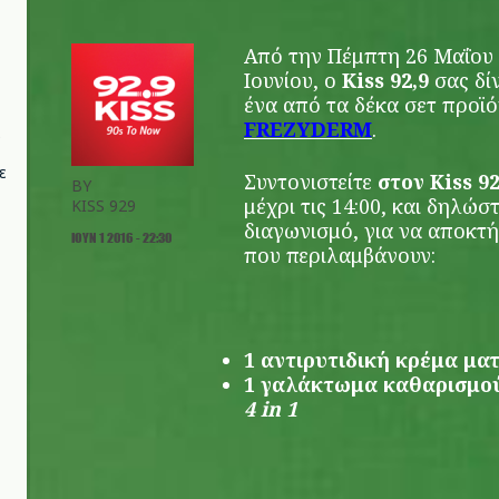
Από την Πέμπτη 26 Μαΐου 
Ιουνίου, ο
Kiss 92,9
σας δί
ένα από τα δέκα σετ προϊ
FREZYDERM
.
ε
Συντονιστείτε
στον Kiss 9
BY
μέχρι τις 14:00, και δηλώ
KISS 929
διαγωνισμό, για να αποκτ
ΙΟΥΝ 1 2016 - 22:30
που περιλαμβάνουν:
1 αντιρυτιδική κρέμα μα
1 γαλάκτωμα καθαρισμού
4
in 1