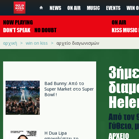
NEWS
ON AIR
MUSIC
EVENTS
WIN O
NOW PLAYING
ON AIR
DON'T SPEAK
NO DOUBT
αρχική
win on kiss
αρχείο διαγωνισμών
3ήμε
διαμ
Bad Bunny: Από το
Super Market στο Super
Bowl !
Hele
Από τον 
Γύθειο, 
Η Dua Lipa
ΑΡΧΕΊΟ
αποκαλύπτει το