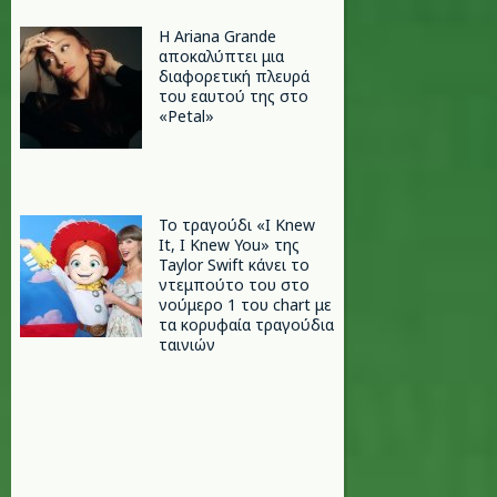
Η Ariana Grande
αποκαλύπτει μια
διαφορετική πλευρά
του εαυτού της στο
«Petal»
Το τραγούδι «I Knew
It, I Knew You» της
Taylor Swift κάνει το
ντεμπούτο του στο
νούμερο 1 του chart με
τα κορυφαία τραγούδια
ταινιών