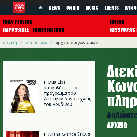
NEWS
ON AIR
MUSIC
EVENTS
WIN O
NOW PLAYING
ON AIR
IMPOSSIBLE
JAMES ARTHUR
αρχική
win on kiss
αρχείο διαγωνισμών
Διεκ
Κωνσ
Η Dua Lipa
αποκαλύπτει το
πρόγραμμα του
πλη
Φεστιβάλ Λογοτεχνίας
του Λονδίνου
Δηλώστε 
ΑΡΧΕΊΟ
Η Ariana Grande ξεκινά