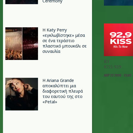
Ceremony
H Katy Perry
«εγκλωβίστηκε» μέσα
σε ένα τεράστιο
πλαστικό μπουκάλι σε
συναυλία
BY
KISS 929
ΑΠΡ 22 2016 - 23:01
Η Ariana Grande
αποκαλύπτει μια
διαφορετική πλευρά
του εαυτού της στο
«Petal»