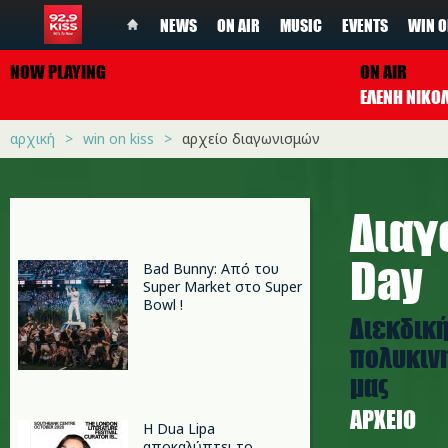
NEWS
ON AIR
MUSIC
EVENTS
WIN O
NOW PLAYING
ON AIR
ΕΛΕΝΗ ΝΙΚΟ
αρχική
win on kiss
αρχείο διαγωνισμών
Διαγ
Day
Bad Bunny: Από του
Super Market στο Super
Bowl !
Διεκδική
πολυκινη
μας
ΑΡΧΕΊΟ
Η Dua Lipa
αποκαλύπτει το