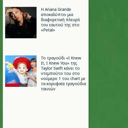
Η Ariana Grande
αποκαλύπτει μια
διαφορετική πλευρά
του εαυτού της στο
«Petal»
Το τραγούδι «I Knew
It, I Knew You» της
Taylor Swift κάνει το
ντεμπούτο του στο
νούμερο 1 του chart με
τα κορυφαία τραγούδια
ταινιών