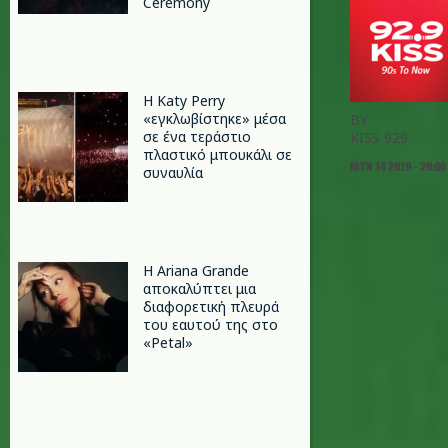
Ceremony
H Katy Perry
«εγκλωβίστηκε» μέσα
BY
σε ένα τεράστιο
KISS 929
πλαστικό μπουκάλι σε
ΙΟΥΝ 14 2019 - 20:00
συναυλία
Η Ariana Grande
αποκαλύπτει μια
διαφορετική πλευρά
του εαυτού της στο
«Petal»