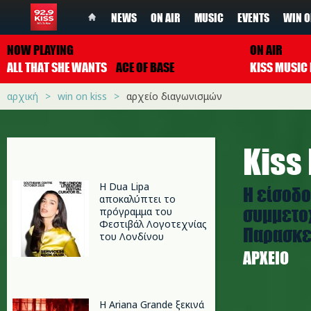
NEWS
ON AIR
MUSIC
EVENTS
WIN O
NOW PLAYING
ON AIR
ALL THAT SHE WANTS
ACE OF BASE
αρχική
win on kiss
αρχείο διαγωνισμών
Κiss
Η Dua Lipa
Η είσοδο
αποκαλύπτει το
συμμετοχ
πρόγραμμα του
Φεστιβάλ Λογοτεχνίας
Παρασκευή
του Λονδίνου
ΑΡΧΕΊΟ
Η Ariana Grande ξεκινά